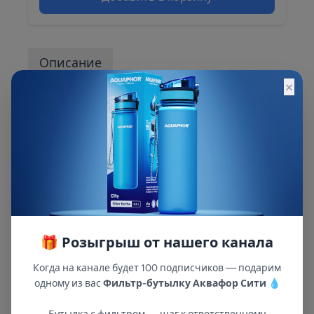
Описание
×
Описание и характеристики смотрите на
сайте
🎁 Розыгрыш от нашего канала
Когда на канале будет 100 подписчиков — подарим
одному из вас
Фильтр-бутылку Аквафор Сити
💧
В республиках Татарстан и Марий Эл
с 2002 года.