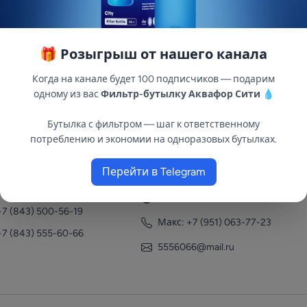
🎁 Розыгрыш от нашего канала
Когда на канале будет 100 подписчиков — подарим
одному из вас
Фильтр-бутылку Аквафор Сити
💧
Бутылка с фильтром — шаг к ответственному
потреблению и экономии на одноразовых бутылках.
нтакты
Перейти в Telegram
+7 (951) 063-77-23
+7 (843) 558-78-43
+7 (951) 063-77-23
+7 (843) 500-56-19
Макс: +7 (951) 063-77-23
+7 (843) 555-60-66
5556066@mail.ru