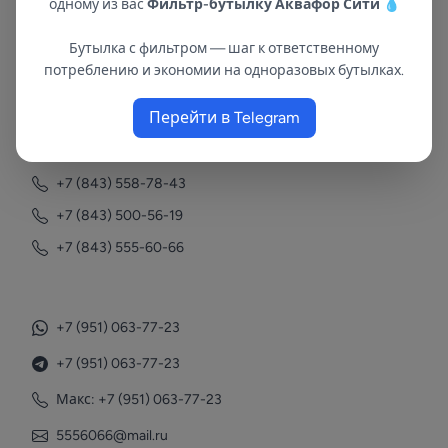
одному из вас
Фильтр-бутылку Аквафор Сити
💧
Бутылка с фильтром — шаг к ответственному
В республиках Татарстан и Марий Эл
потреблению и экономии на одноразовых бутылках.
с 2002 года.
Перейти в Telegram
Контакты
+7 (843) 558-78-43
+7 (843) 500-56-19
+7 (843) 555-60-66
+7 (951) 063-77-23
+7 (951) 063-77-23
Макс: +7 (951) 063-77-23
5556066@mail.ru