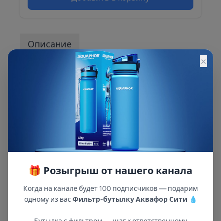
Описание
×
Описание и характеристики смотрите на
сайте
🎁 Розыгрыш от нашего канала
Когда на канале будет 100 подписчиков — подарим
одному из вас
Фильтр-бутылку Аквафор Сити
💧
В республиках Татарстан и Марий Эл
с 2002 года.