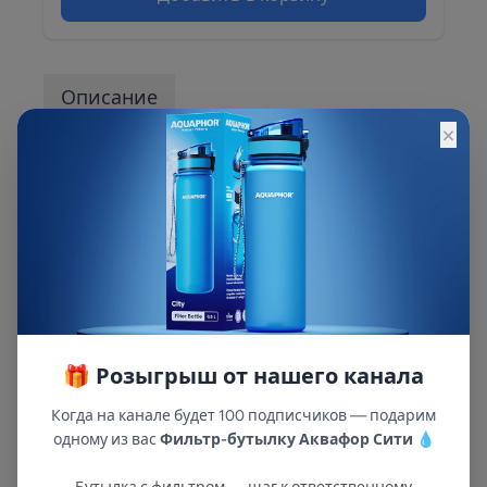
Описание
×
Описание и характеристики смотрите на
сайте
🎁 Розыгрыш от нашего канала
Когда на канале будет 100 подписчиков — подарим
одному из вас
Фильтр-бутылку Аквафор Сити
💧
В республиках Татарстан и Марий Эл
с 2002 года.