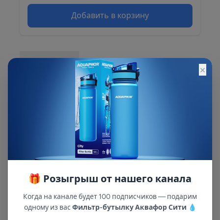
Добавить в корзину
Описание
×
Описание и характеристики смотрите на
сайте
🎁 Розыгрыш от нашего канала
Когда на канале будет 100 подписчиков — подарим
одному из вас
Фильтр-бутылку Аквафор Сити
💧