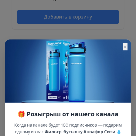
Добавить в корзину
×
Описание
Описание и характеристики смотрите на
сайте
🎁 Розыгрыш от нашего канала
Когда на канале будет 100 подписчиков — подарим
одному из вас
Фильтр-бутылку Аквафор Сити
💧