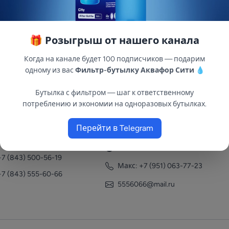
🎁 Розыгрыш от нашего канала
Когда на канале будет 100 подписчиков — подарим
одному из вас
Фильтр-бутылку Аквафор Сити
💧
Бутылка с фильтром — шаг к ответственному
потреблению и экономии на одноразовых бутылках.
нтакты
Перейти в Telegram
+7 (951) 063-77-23
+7 (843) 558-78-43
+7 (951) 063-77-23
+7 (843) 500-56-19
Макс: +7 (951) 063-77-23
+7 (843) 555-60-66
5556066@mail.ru