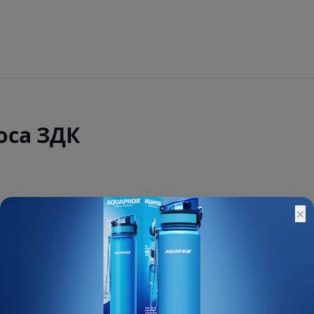
оса ЗДК
100 ₽
×
Остатки:
Основной склад: 2