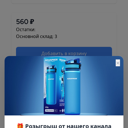
560 ₽
Остатки:
Основной склад: 3
Добавить в корзину
×
Описание
Описание и характеристики смотрите на
сайте
🎁 Розыгрыш от нашего канала