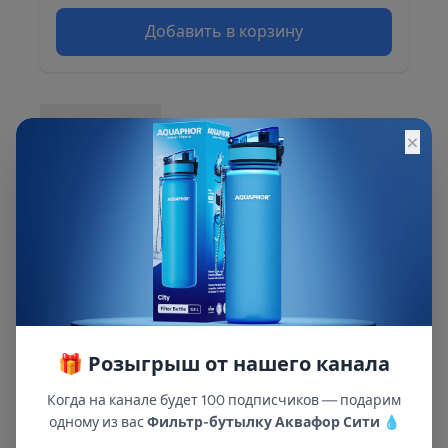
Добавить в корзину
Описание
×
Описание и характеристики смотрите на
сайте
🎁 Розыгрыш от нашего канала
Когда на канале будет 100 подписчиков — подарим
одному из вас
Фильтр-бутылку Аквафор Сити
💧