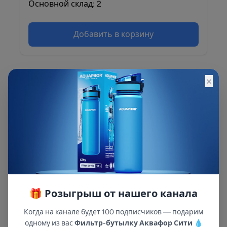
Основной склад: 2
Добавить в корзину
×
Описание
Описание и характеристики смотрите на
сайте
🎁 Розыгрыш от нашего канала
Когда на канале будет 100 подписчиков — подарим
одному из вас
Фильтр-бутылку Аквафор Сити
💧