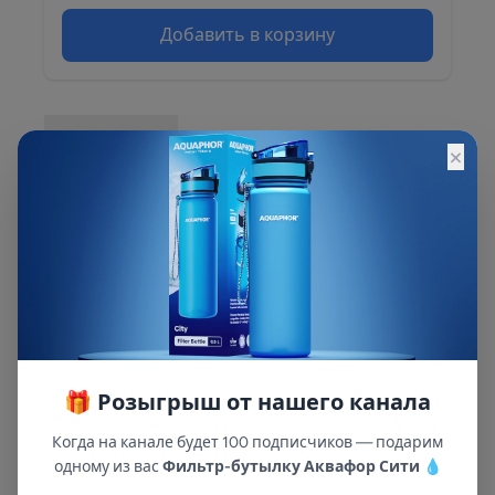
Добавить в корзину
Описание
×
Описание и характеристики смотрите на
сайте
🎁 Розыгрыш от нашего канала
Когда на канале будет 100 подписчиков — подарим
одному из вас
Фильтр-бутылку Аквафор Сити
💧