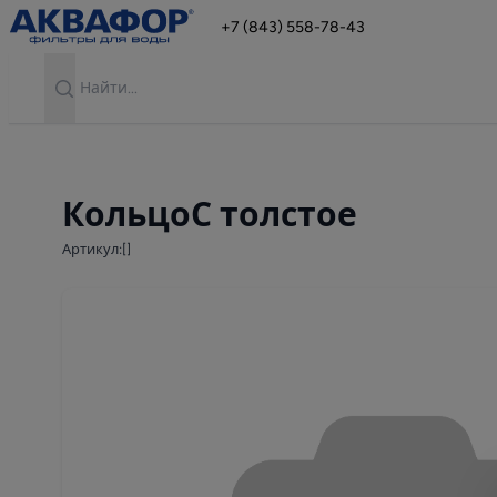
+7 (843) 558-78-43
Search
КольцоС толстое
Артикул:[]