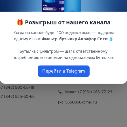
🎁 Розыгрыш от нашего канала
Когда на канале будет 100 подписчиков — подарим
одному из вас
Фильтр-бутылку Аквафор Сити
💧
Бутылка с фильтром — шаг к ответственному
потреблению и экономии на одноразовых бутылках.
нтакты
Перейти в Telegram
+7 (951) 063-77-23
+7 (843) 558-78-43
+7 (951) 063-77-23
+7 (843) 500-56-19
Макс: +7 (951) 063-77-23
+7 (843) 555-60-66
5556066@mail.ru