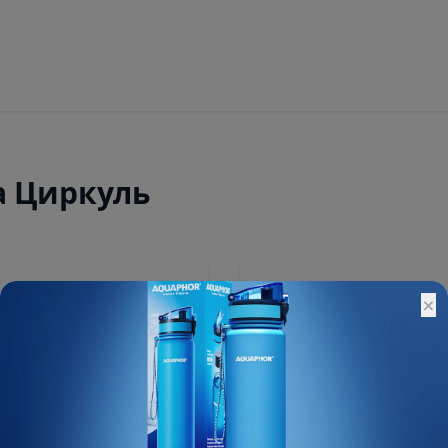
а Циркуль
310 ₽
×
Остатки:
Основной склад: 3