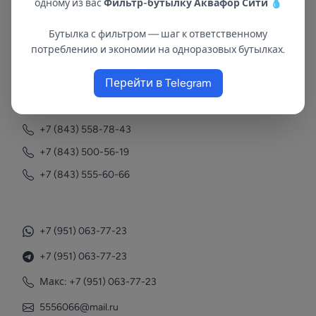
одному из вас
Фильтр-бутылку Аквафор Сити
💧
Бутылка с фильтром — шаг к ответственному
В республиках Татарстан и Марий Эл
потреблению и экономии на одноразовых бутылках.
с 2002 года.
Перейти в Telegram
Контакты
+7 (843) 558-78-43
+7 (843) 500-56-19
+7 (843) 555-60-66
+7 (951) 063-77-23
+7 (951) 063-77-23
Макс: +7 (951) 063-77-23
5556066@mail.ru