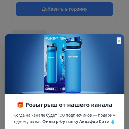
Добавить в корзину
Описание
×
Описание и характеристики смотрите на
сайте
🎁 Розыгрыш от нашего канала
Когда на канале будет 100 подписчиков — подарим
одному из вас
Фильтр-бутылку Аквафор Сити
💧