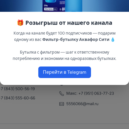
🎁 Розыгрыш от нашего канала
Когда на канале будет 100 подписчиков — подарим
одному из вас
Фильтр-бутылку Аквафор Сити
💧
Бутылка с фильтром — шаг к ответственному
потреблению и экономии на одноразовых бутылках.
нтакты
Перейти в Telegram
+7 (951) 063-77-23
+7 (843) 558-78-43
+7 (951) 063-77-23
+7 (843) 500-56-19
Макс: +7 (951) 063-77-23
+7 (843) 555-60-66
5556066@mail.ru