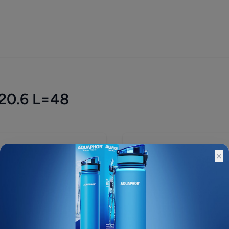
0.6 L=48
310 ₽
×
Остатки:
Основной склад: 2