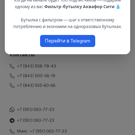
Когда на канале будет 100 подписчиков — подарим
одному из вас
Фильтр-бутылку Аквафор Сити
💧
Бутылка с фильтром — шаг к ответственному
потреблению и экономии на одноразовых бутылках.
В республиках Татарстан и Марий Эл
с 2002 года.
Перейти в Telegram
Контакты
+7 (843) 558-78-43
+7 (843) 500-56-19
+7 (843) 555-60-66
+7 (951) 063-77-23
+7 (951) 063-77-23
Макс: +7 (951) 063-77-23