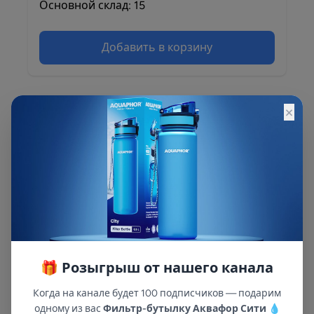
Основной склад: 15
Добавить в корзину
×
Описание
Описание и характеристики смотрите на
сайте
🎁 Розыгрыш от нашего канала
Когда на канале будет 100 подписчиков — подарим
одному из вас
Фильтр-бутылку Аквафор Сити
💧