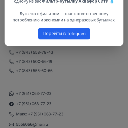
одному из вас
Фильтр-бутылку Аквафор Сити
💧
Бутылка с фильтром — шаг к ответственному
В республиках Татарстан и Марий Эл
потреблению и экономии на одноразовых бутылках.
с 2002 года.
Перейти в Telegram
Контакты
+7 (843) 558-78-43
+7 (843) 500-56-19
+7 (843) 555-60-66
+7 (951) 063-77-23
+7 (951) 063-77-23
Макс: +7 (951) 063-77-23
5556066@mail.ru