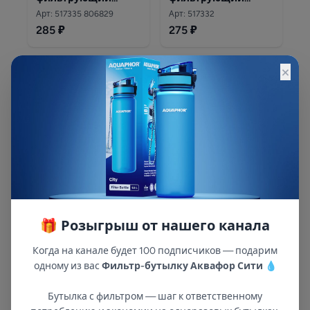
Аквафор В16
Аквафор В15
Арт: 517335 806829
Арт: 517332
285 ₽
275 ₽
×
Готовые комплекты
Комплект модулей
🎁 Розыгрыш от нашего канала
сменных
фильтрующих
Арт: 517333
Когда на канале будет 100 подписчиков — подарим
Аквафор В15 (3 шт)
740 ₽
одному из вас
Фильтр-бутылку Аквафор Сити
💧
Бутылка с фильтром — шаг к ответственному