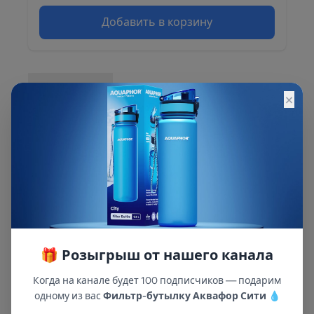
Добавить в корзину
Описание
×
Описание и характеристики смотрите на
сайте
🎁 Розыгрыш от нашего канала
Когда на канале будет 100 подписчиков — подарим
одному из вас
Фильтр-бутылку Аквафор Сити
💧