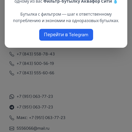
одному из вас
Фильтр-бутылку Аквафор Сити
💧
Бутылка с фильтром — шаг к ответственному
В республиках Татарстан и Марий Эл
потреблению и экономии на одноразовых бутылках.
с 2002 года.
Перейти в Telegram
Контакты
+7 (843) 558-78-43
+7 (843) 500-56-19
+7 (843) 555-60-66
+7 (951) 063-77-23
+7 (951) 063-77-23
Макс: +7 (951) 063-77-23
5556066@mail.ru