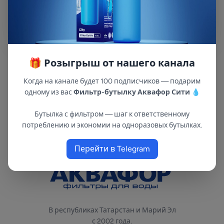
Получить предложение
Нажимая кнопку, вы соглашаетесь с политикой
🎁 Розыгрыш от нашего канала
конфиденциальности.
Ваши данные в безопасности и
не будут переданы третьим лицам.
Когда на канале будет 100 подписчиков — подарим
одному из вас
Фильтр-бутылку Аквафор Сити
💧
Бутылка с фильтром — шаг к ответственному
потреблению и экономии на одноразовых бутылках.
Перейти в Telegram
В республиках Татарстан и Марий Эл
с 2002 года.