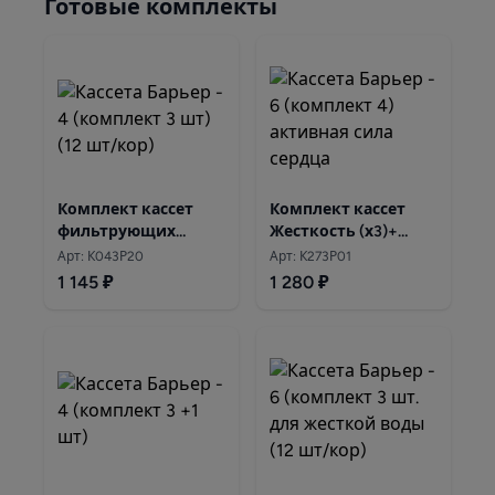
Готовые комплекты
Комплект кассет
Комплект кассет
фильтрующих
Жесткость (х3)+
"Барьер Стандарт"
Актив Сила Сердца
Арт: К043Р20
Арт: К273Р01
(упак. 3 шт)
3+1 (кубик)
1 145 ₽
1 280 ₽