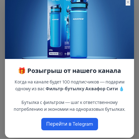
×
Модуль сменный
фильтрующий
Аквафор А5
Арт: 518588
455 ₽
Описание
🎁 Розыгрыш от нашего канала
Крышка-слайдер упрощает набор воды и
защищает воронку фильтра от пыли. Фильтр
Когда на канале будет 100 подписчиков — подарим
также оснащен механическим счетчиком
одному из вас
Фильтр-бутылку Аквафор Сити
💧
ресурса, который подскажет вам верный
момент сменить картридж. Все части фильтра
Бутылка с фильтром — шаг к ответственному
потреблению и экономии на одноразовых бутылках.
изготовлены из высококачественного
пищевого пластика.
Перейти в Telegram