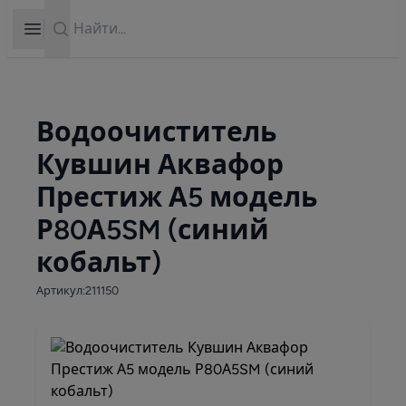
Search
Open sidebar
Водоочиститель
Кувшин Аквафор
Престиж А5 модель
Р80А5SM (синий
кобальт)
Артикул:211150