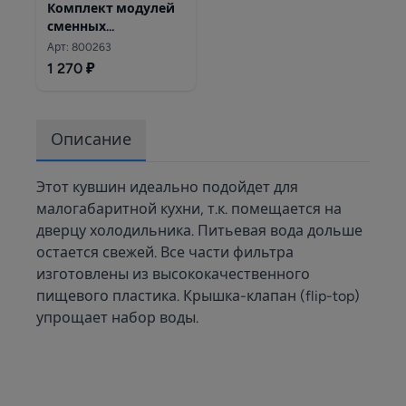
Комплект модулей
сменных
фильтрующих
Арт: 800263
Аквафор А6 (3 шт.)
1 270 ₽
Описание
Этот кувшин идеально подойдет для
малогабаритной кухни, т.к. помещается на
дверцу холодильника. Питьевая вода дольше
остается свежей. Все части фильтра
изготовлены из высококачественного
пищевого пластика. Крышка-клапан (flip-top)
упрощает набор воды.