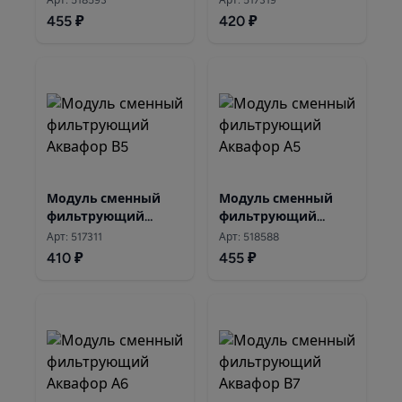
Арт: 518593
Арт: 517319
455 ₽
420 ₽
Модуль сменный
Модуль сменный
фильтрующий
фильтрующий
Аквафор В5
Аквафор А5
Арт: 517311
Арт: 518588
410 ₽
455 ₽