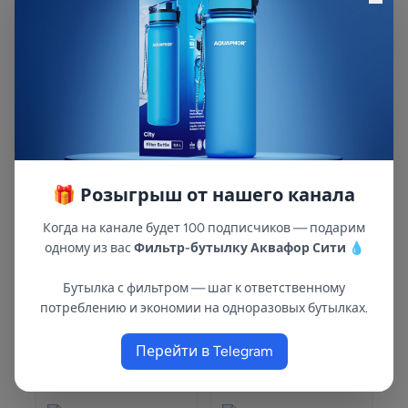
Комплект модулей
Комплект модулей
сменных
сменных
фильтрующих
фильтрующих
Арт: 518587
Арт: 518589
Аквафор А5 ( 2 шт)
Аквафор А6 ( 2 шт)
845 ₽
875 ₽
🎁 Розыгрыш от нашего канала
Когда на канале будет 100 подписчиков — подарим
одному из вас
Фильтр-бутылку Аквафор Сити
💧
Комплект модулей
Комплект модулей
сменных
сменных
фильтрующих
фильтрующих
Бутылка с фильтром — шаг к ответственному
Арт: 518586
Арт: 518590
Аквафор А5 (4 шт.)
Аквафор А6 (4 шт.)
потреблению и экономии на одноразовых бутылках.
1 390 ₽
1 440 ₽
1 550 ₽
1 600 ₽
Перейти в Telegram