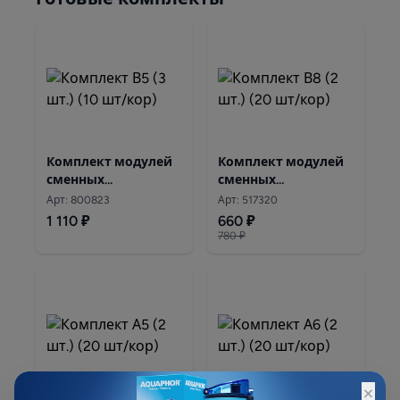
Комплект модулей
Комплект модулей
сменных
сменных
фильтрующих
фильтрующих
Арт: 800823
Арт: 517320
Аквафор В5 ( 3 шт)
Аквафор В8 ( 2шт)
1 110 ₽
660 ₽
780 ₽
×