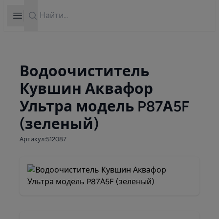
Search
Open sidebar
Водоочиститель
Кувшин Аквафор
Ультра модель P87А5F
(зеленый)
Артикул:512087