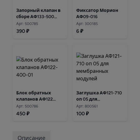
Запорный клапан в
Фиксатор Морион
сборе АФ133-500
АФ09-016
Морион
Арт: 500785
Арт: 300185
390 ₽
6 ₽
Блок обратных
Заглушка АФ121-710
клапанов АФ122
оп 05 для
-400-01 Морион 101S
мембранных
Арт: 500786
Арт: 800561
модулей
450 ₽
100 ₽
Описание