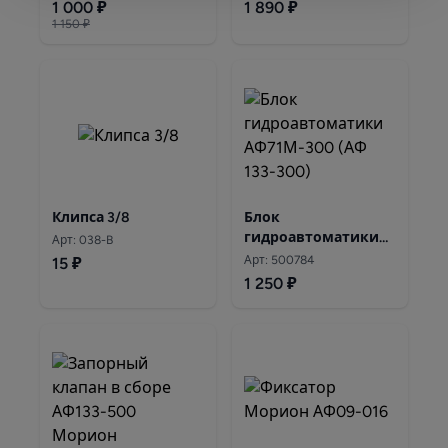
1 000 ₽
1 890 ₽
1 150 ₽
Клипса 3/8
Блок
гидроавтоматики
Арт: 038-B
АФ133-300 Морион
Арт: 500784
15 ₽
1 250 ₽