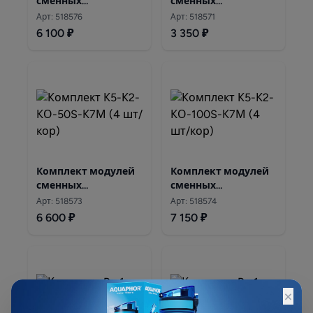
сменных
сменных
фильтрующих Pro1–
фильтрующих
Арт: 518576
Арт: 518571
Pro50 – ProMg
Аквафор К5-К2-К7М
6 100 ₽
3 350 ₽
Комплект модулей
Комплект модулей
сменных
сменных
фильтрующих
фильтрующих
Арт: 518573
Арт: 518574
Аквафор К5-К2-
Аквафор К5-К2-
6 600 ₽
7 150 ₽
КО-50S-К7М
КО-100S-К7М
×