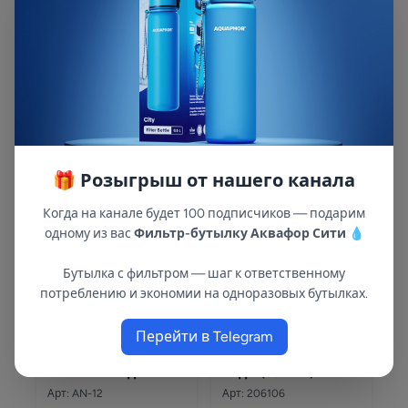
Комплект сменных
Комплект сменных
фильтрующих
фильтрующих
модулей Аквафор
модулей Аквафор
Арт: 518569
Арт: 518570
Pro1-Pro2-Pro BMg
Pro1-Pro2-Pro100-Pro
5 790 ₽
9 390 ₽
BMg
🎁 Розыгрыш от нашего канала
Комплектующие
Когда на канале будет 100 подписчиков — подарим
одному из вас
Фильтр-бутылку Аквафор Сити
💧
Бутылка с фильтром — шаг к ответственному
потреблению и экономии на одноразовых бутылках.
Перейти в Telegram
Кран чистой воды
Кран для питьевой
AN-12 Посейдон
воды (F0122A)
Арт: AN-12
Арт: 206106