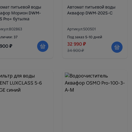
омат питьевой воды
Автомат питьевой воды
вафор Морион DWM-
Аквафор DWM-202S-C
S Pro+ бутылка
икул:802863
Артикул:500501
аличии: 37
Под заказ 5-10 дней
32 990 ₽
 900 ₽
34 900 ₽