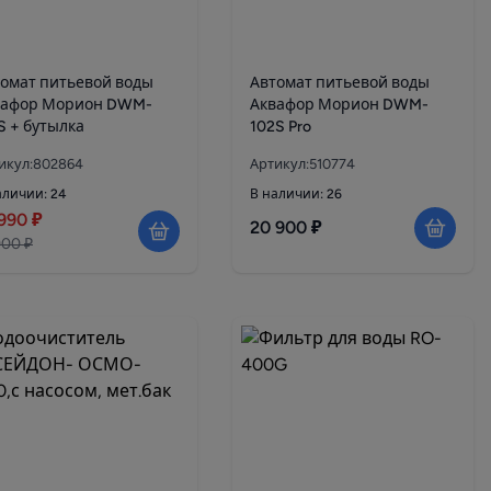
омат питьевой воды
Автомат питьевой воды
вафор Морион DWM-
Аквафор Морион DWM-
101S + бутылка
102S Pro
икул:802864
Артикул:510774
аличии: 24
В наличии: 26
990 ₽
20 900 ₽
900 ₽