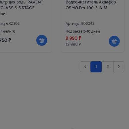
ьтр для воды RAVENT
Водоочиститель Аквафор
CLASS 5-6 STAGE
OSMO Pro-100-3-А-М
ний
икул:KZ302
Артикул:500042
аличии: 6
Под заказ 5-10 дней
9 990 ₽
750 ₽
12 990 ₽
1
2