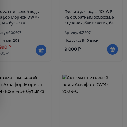
омат питьевой воды
Фильтр для воды RO-WP-
вафор Морион DWM-
75 с обратным осмосом, 5
SN + бутылка
ступеней, бак пластик, без
насоса
икул:800697
Артикул:KZ307
аличии: 208
Под заказ 5-10 дней
990 ₽
9 000 ₽
900 ₽