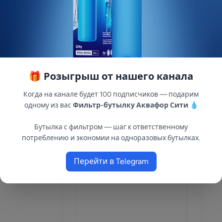
итель
ОСМО + АЛКОЛАЙН белый
Авт
- ОСМО-100
Ак
101
002
Артикул:KZ305
Арт
В наличии: 25
В н
🎁 Розыгрыш от нашего канала
14 
28 000 ₽
16 
Когда на канале будет 100 подписчиков — подарим
одному из вас
Фильтр-бутылку Аквафор Сити
💧
Бутылка с фильтром — шаг к ответственному
потреблению и экономии на одноразовых бутылках.
Перейти в Telegram