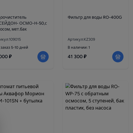
доочиститель
Фильтр для воды RO-400G
СЕЙДОН- ОСМО-Н-50,с
осом, мет.бак
икул:109015
Артикул:KZ309
 заказ 5-10 дней
В наличии: 1
000 ₽
41 300 ₽