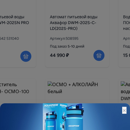
тьевой воды
Автомат питьевой воды
Во
WM-202SN PRO
Аквафор DWM-202S-C-
ПО
LD(202S-PRO)
нас
542 531040
Артикул:508595
Арт
Под заказ 5-10 дней
Под
44 990 ₽
15 
×