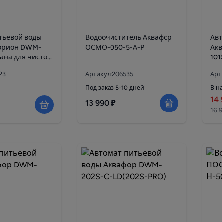
тьевой воды
Водоочиститель Аквафор
Авт
орион DWM-
ОСМО-050-5-А-Р
Ак
рана для чистой
23
Артикул:206535
Арт
1
Под заказ 5-10 дней
В н
14 
13 990 ₽
16 