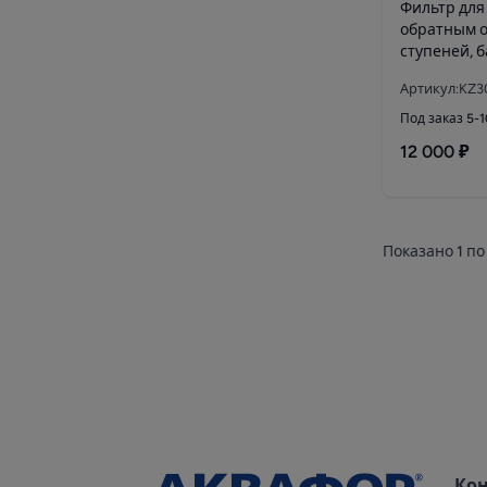
Фильтр для
обратным о
ступеней, б
насос
Артикул:KZ3
Под заказ 5-
12 000 ₽
Показано
1
по
Ко