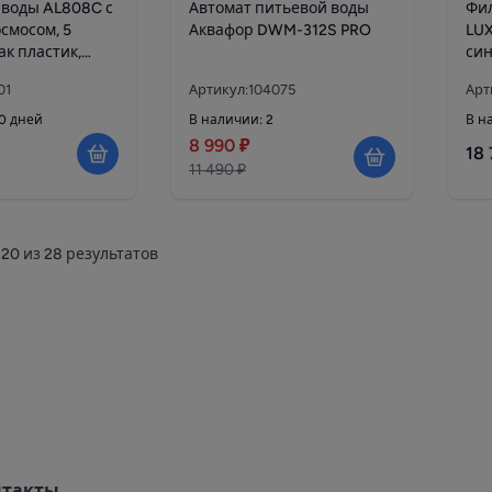
 воды AL808C с
Автомат питьевой воды
Фил
смосом, 5
Аквафор DWM-312S PRO
LUX
ак пластик,
си
01
Артикул:104075
Арт
10 дней
В наличии: 2
В н
8 990 ₽
18 
11 490 ₽
20
из
28
результатов
нтакты