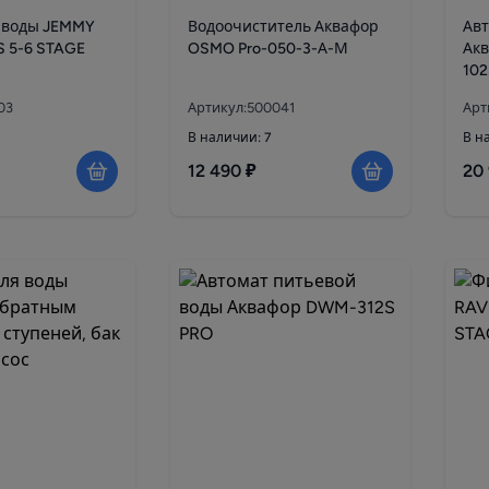
 воды JEMMY
Водоочиститель Аквафор
Авт
 5-6 STAGE
OSMO Pro-050-3-А-М
Ак
102
03
Артикул:500041
Арт
В наличии: 7
В н
12 490 ₽
20