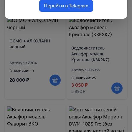
10 990 ₽
5 790 ₽
Перейти в Telegram
ОСМО + АЛКОЛАЙН
черный
Водоочиститель
Аквафор модель
Кристалл (К3К2К7)
Артикул:KZ304
Артикул:205955
В наличии: 10
В наличии: 25
28 000 ₽
3 050 ₽
5 890 ₽