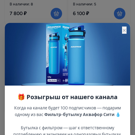
В наличии: 8
В наличии: 5
7 800 ₽
6 100 ₽
×
Корпус фильтра Noyi
0817-2,5" (верх)
Композитный корпус
1354 Serenada Natural с
ДРС
Артикул:NOYI-0817
Артикул:453251
В наличии: 6
В наличии: 7
3 500 ₽
🎁 Розыгрыш от нашего канала
9 226 ₽
Когда на канале будет 100 подписчиков — подарим
одному из вас
Фильтр-бутылку Аквафор Сити
💧
Бутылка с фильтром — шаг к ответственному
потреблению и экономии на одноразовых бутылках.