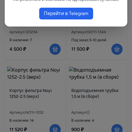
Композитный корпус
Корпус фильтра Noyi
Перейти в Telegram
1054 PERTSEV с ДРС
1344-2,5" (верх)
Артикул:123234
Артикул:NOYI-1344
В наличии: 7
Под заказ 5-10 дней
4 500 ₽
11 500 ₽
Корпус фильтра Noyi
Водоподъемная трубка
1252-2.5 (верх)
1,5 м (в сборе)
Артикул:NOYI-1252
Артикул:[]
В наличии: 14
В наличии: 4
11 520 ₽
900 ₽