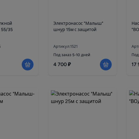
ужной
Электронасос "Малыш"
Нас
 55/35
шнур 15м с защитой
"В
5
Артикул:1521
Арт
Под заказ 5-10 дней
Под
4 700 ₽
17 