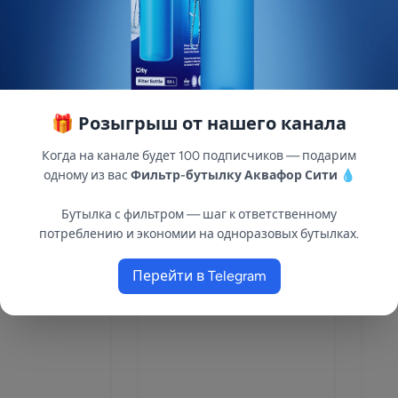
ос КАЧАН
Электронасос КАЧАН
Эл
20/60-25м
шн
1
Артикул:8502
Арт
10 дней
В наличии: 2
Под
🎁 Розыгрыш от нашего канала
3 910 ₽
5 0
Когда на канале будет 100 подписчиков — подарим
одному из вас
Фильтр-бутылку Аквафор Сити
💧
Бутылка с фильтром — шаг к ответственному
потреблению и экономии на одноразовых бутылках.
Перейти в Telegram