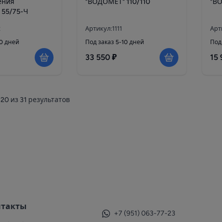
ения
"ВОДОМЕТ" 110/110
"В
 55/75-Ч
2
Артикул:1111
Арт
10 дней
Под заказ 5-10 дней
Под
33 550 ₽
15 
20
из
31
результатов
нтакты
+7 (951) 063-77-23