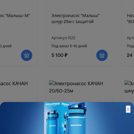
сос "Малыш-М"
Электронасос "Малыш"
Нас
шнур 25м с защитой
"В
Артикул:1522
Арт
10 дней
Под заказ 5-10 дней
Под
5 100 ₽
24
×