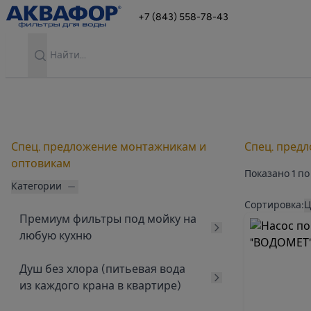
+7 (843) 558-78-43
Search
Спец. предложение монтажникам и
Спец. пред
оптовикам
Показано
1
по
Категории
Продукты
Сортировка:
Ц
Премиум фильтры под мойку на
любую кухню
Душ без хлора (питьевая вода
из каждого крана в квартире)