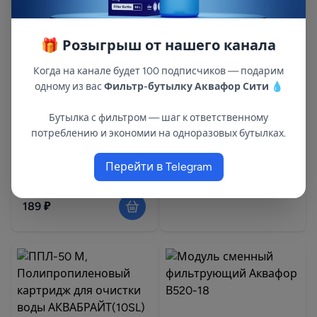
🎁 Розыгрыш от нашего канала
Когда на канале будет 100 подписчиков — подарим
ЭФГ 63/1016 10 мкм х/в
одному из вас
Фильтр-бутылку Аквафор Сити
💧
(Посейдон)
Элемент фильтрующий
Бутылка с фильтром — шаг к ответственному
ЭФГ (10SL – 5 мкм для
Артикул:40SL10
потреблению и экономии на одноразовых бутылках.
горячей воды)Аквафор
Под заказ 5-10 дней
Артикул:500430
Перейти в Telegram
420 ₽
В наличии: 140
189 ₽