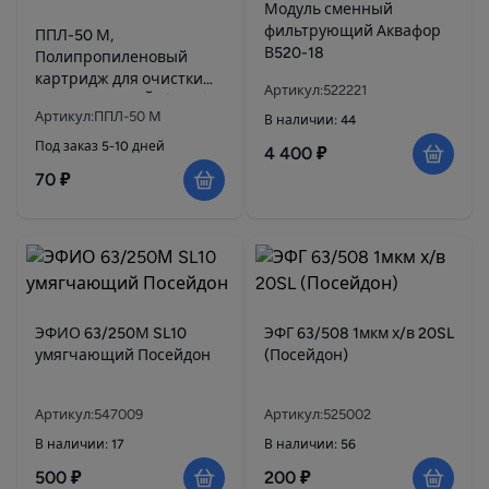
Модуль сменный
фильтрующий Аквафор
ППЛ-50 М,
В520-18
Полипропиленовый
картридж для очистки
Артикул:522221
воды АКВАБРАЙТ(10SL)
Артикул:ППЛ-50 М
В наличии: 44
Под заказ 5-10 дней
4 400 ₽
70 ₽
ЭФИО 63/250М SL10
ЭФГ 63/508 1мкм х/в 20SL
умягчающий Посейдон
(Посейдон)
Артикул:547009
Артикул:525002
В наличии: 17
В наличии: 56
500 ₽
200 ₽