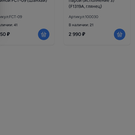
йной FCT-09 (Шанхай)
парой (исполнение 3)
(F1319A, глянец)
икул:FCT-09
Артикул:100030
аличии: 41
В наличии: 21
450 ₽
2 990 ₽