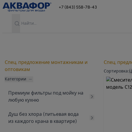
+7 (843) 558-78-43
Search
Спец. предложение монтажникам и
Спец. пред
оптовикам
Продукты
Сортировка:
Ц
Категории
Премиум фильтры под мойку на
любую кухню
Душ без хлора (питьевая вода
из каждого крана в квартире)