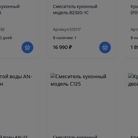
кухонный
Смеситель кухонный
Кра
6
модель 82320-1С
(F0
192
Артикул:512117
Арт
10 дней
В наличии: 1
В н
16 990 ₽
1 8
й воды AN-12
Смеситель кухонный
Кра