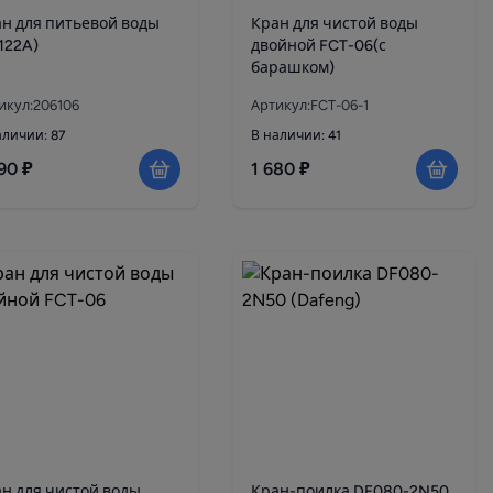
н для питьевой воды
Кран для чистой воды
122A)
двойной FCT-06(с
барашком)
икул:206106
Артикул:FCT-06-1
аличии: 87
В наличии: 41
90 ₽
1 680 ₽
н для чистой воды
Кран-поилка DF080-2N50